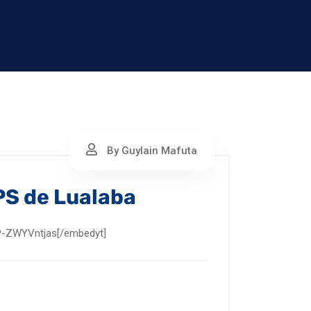
By Guylain Mafuta
PS de Lualaba
=P-ZWYVntjas[/embedyt]