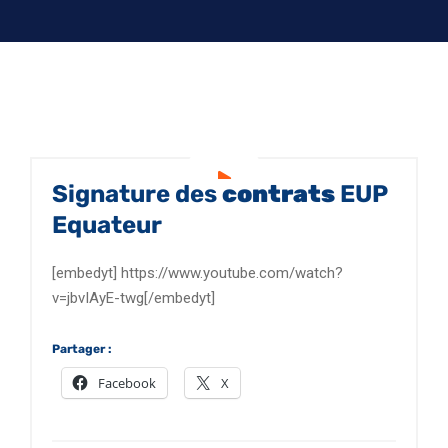
Signature des
contrats
EUP
Equateur
[embedyt] https://www.youtube.com/watch?
v=jbvIAyE-twg[/embedyt]
Partager :
Facebook
X