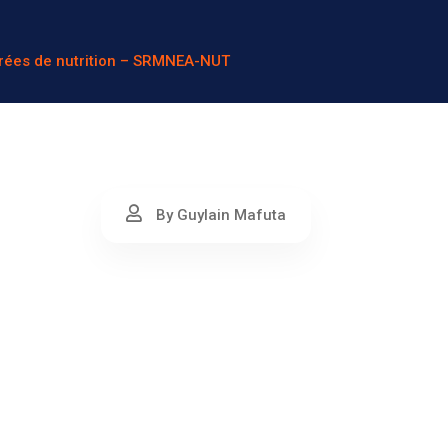
egrées de nutrition – SRMNEA-NUT
By Guylain Mafuta