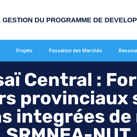
E GESTION DU PROGRAMME DE DEVELO
Projets
Passation des Marchés
Ressou
aï Central : Fo
s provinciaux 
s integrées de 
SRMNEA-NUT