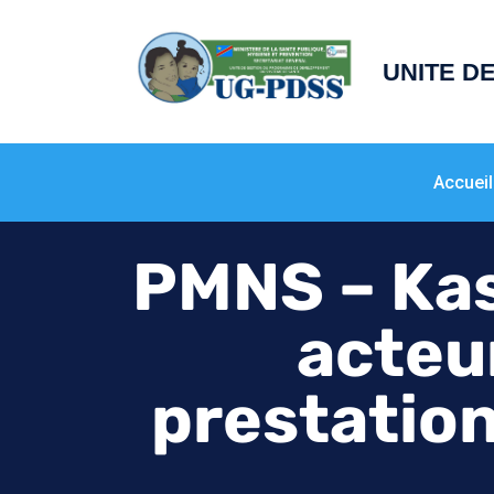
principal
UNITE D
Accueil
PMNS – Kas
acteur
prestation