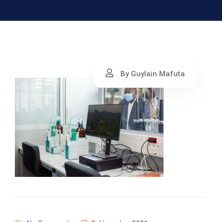
By Guylain Mafuta