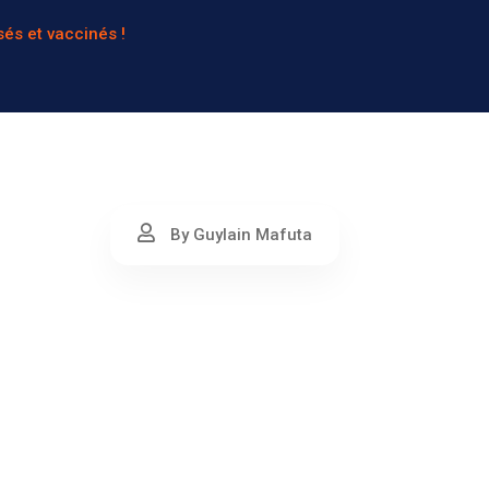
sés et vaccinés !
By Guylain Mafuta