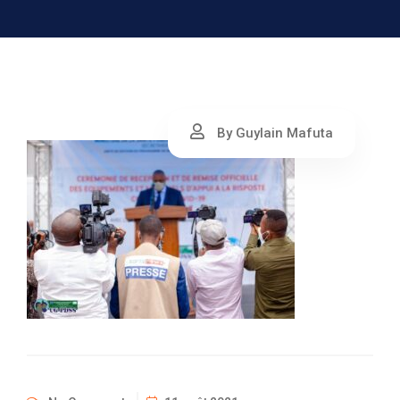
By Guylain Mafuta