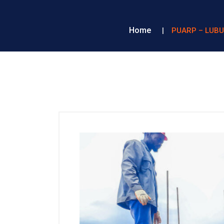
Home
PUARP – LUBU