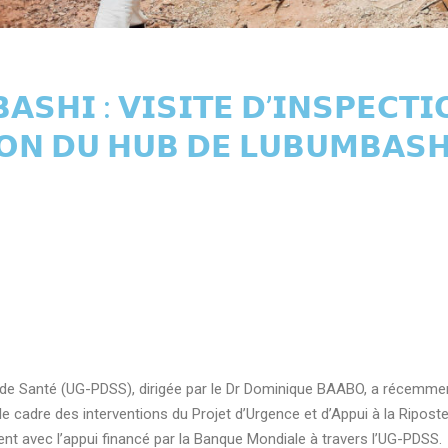
𝗦𝗛𝗜 : 𝗩𝗜𝗦𝗜𝗧𝗘 𝗗’𝗜𝗡𝗦𝗣𝗘𝗖𝗧
𝗢𝗡 𝗗𝗨 𝗛𝗨𝗕 𝗗𝗘 𝗟𝗨𝗕𝗨𝗠𝗕𝗔𝗦𝗛
 de Santé (UG-PDSS), dirigée par le Dr Dominique BAABO, a récemment
 cadre des interventions du Projet d’Urgence et d’Appui à la Ripost
nt avec l’appui financé par la Banque Mondiale à travers l’UG-PDSS.