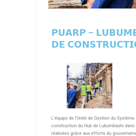
𝗣𝗨𝗔𝗥𝗣 – 𝗟𝗨𝗕𝗨𝗠𝗕
𝗗𝗘 𝗖𝗢𝗡𝗦𝗧𝗥𝗨𝗖𝗧𝗜
L’équipe de l’Unité de Gestion du Système
construction du Hub de Lubumbashi dans le
réalisées grâce aux efforts du gouverneme