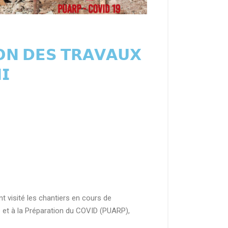
𝗢𝗡 𝗗𝗘𝗦 𝗧𝗥𝗔𝗩𝗔𝗨𝗫
𝗜
 visité les chantiers en cours de
e et à la Préparation du COVID (PUARP),