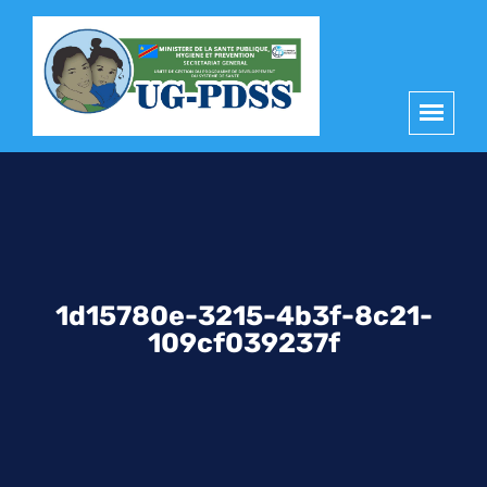
principal
1d15780e-3215-4b3f-8c21-
109cf039237f