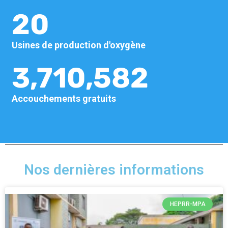
20
Usines de production d'oxygène
3,710,582
Accouchements gratuits
Nos dernières informations
HEPRR-MPA