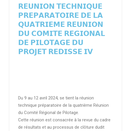
𝗥𝗘𝗨𝗡𝗜𝗢𝗡 𝗧𝗘𝗖𝗛𝗡𝗜𝗤𝗨𝗘
𝗣𝗥𝗘𝗣𝗔𝗥𝗔𝗧𝗢𝗜𝗥𝗘 𝗗𝗘 𝗟𝗔
𝗤𝗨𝗔𝗧𝗥𝗜𝗘𝗠𝗘 𝗥𝗘𝗨𝗡𝗜𝗢𝗡
𝗗𝗨 𝗖𝗢𝗠𝗜𝗧𝗘 𝗥𝗘𝗚𝗜𝗢𝗡𝗔𝗟
𝗗𝗘 𝗣𝗜𝗟𝗢𝗧𝗔𝗚𝗘 𝗗𝗨
𝗣𝗥𝗢𝗝𝗘𝗧 𝗥𝗘𝗗𝗜𝗦𝗦𝗘 𝗜𝗩
Du 9 au 12 avril 2024, se tient la réunion
technique préparatoire de la quatrième Réunion
du Comité Régional de Pilotage.
Cette réunion est consacrée à la revue du cadre
de résultats et au processus de clôture dudit