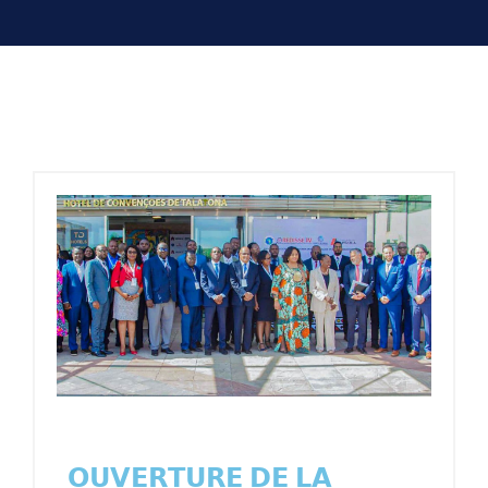
𝗢𝗨𝗩𝗘𝗥𝗧𝗨𝗥𝗘 𝗗𝗘 𝗟𝗔