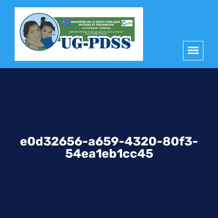
principal
e0d32656-a659-4320-80f3-
54ea1eb1cc45