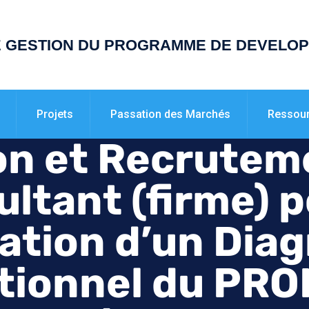
E GESTION DU PROGRAMME DE DEVELO
Projets
Passation des Marchés
Ressou
on et Recrutem
ltant (firme) p
ation d’un Dia
tionnel du PR