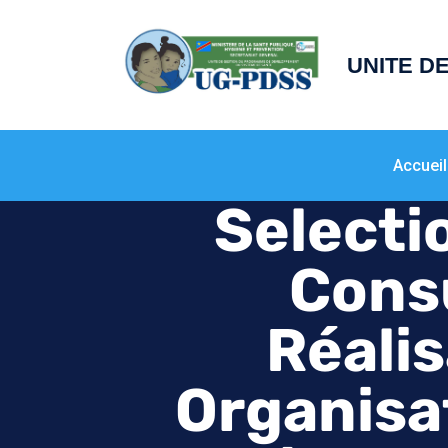
principal
UNITE D
Accueil
Selecti
Consu
Réalis
Organisa