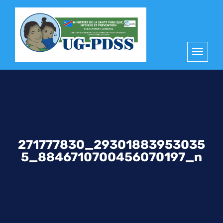
principal
271777830_29301883953035
5_8846710700456070197_n